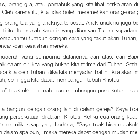
s, orang gila, atau pemabuk yang kita lihat berkeliaran di
u. Oleh karena itu, kita tidak boleh meremehkan orang-oran
rang tua yang anaknya tersesat. Anak-anakmu juga bisa 
ti itu. Itu adalah karunia yang diberikan Tuhan kepada
erempuanmu tumbuh dengan cara yang takut akan Tuhan, 
encari-cari kesalahan mereka.
nugerah yang sempurna datangnya dari atas, dari Bap
ik dalam diri kita yang bukan kita terima dari Tuhan. Set
da kita oleh Tuhan. Jika kita menyadari hal ini, kita aka
uh, sehingga kita dapat membangun tubuh Kristus.
tu” tidak akan pernah bisa membangun persekutuan satu
ta bangun dengan orang lain di dalam gereja? Saya tid
ng persekutuan di dalam Kristus! Ketika dua orang kuat 
 memiliki sikap yang berkata, “Saya tidak bisa melaku
egah dalam apa pun,” maka mereka dapat dengan mudah m