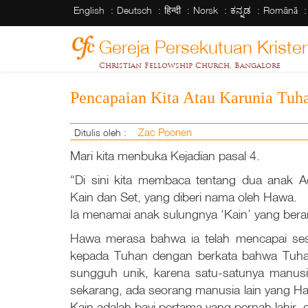
English
Deutsch
हिन्दी
Norsk
ಕನ್ನಡ
Română
Gereja Persekutuan Kristen
Christian Fellowship Church, Bangalore
Pencapaian Kita Atau Karunia Tuh
Zac Poonen
Ditulis oleh :
Mari kita menbuka Kejadian pasal 4.
“Di sini kita membaca tentang dua anak A
Kain dan Set, yang diberi nama oleh Hawa.
Ia menamai anak sulungnya ‘Kain’ yang berart
Hawa merasa bahwa ia telah mencapai sesua
kepada Tuhan dengan berkata bahwa Tuhan
sungguh unik, karena satu-satunya manusi
sekarang, ada seorang manusia lain yang Hawa
Kain adalah bayi pertama yang pernah lahir