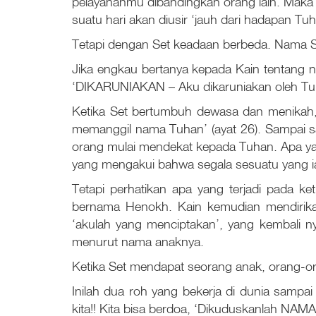
pelayananmu dibandingkan orang lain. Maka
suatu hari akan diusir ‘jauh dari hadapan Tuh
Tetapi dengan Set keadaan berbeda. Nama Set
Jika engkau bertanya kepada Kain tentang 
‘DIKARUNIAKAN – Aku dikaruniakan oleh Tu
Ketika Set bertumbuh dewasa dan menikah, 
memanggil nama Tuhan’ (ayat 26). Sampai saa
orang mulai mendekat kepada Tuhan. Apa yan
yang mengakui bahwa segala sesuatu yang ia
Tetapi perhatikan apa yang terjadi pada k
bernama Henokh. Kain kemudian mendirikan
‘akulah yang menciptakan’, yang kembali 
menurut nama anaknya.
Ketika Set mendapat seorang anak, orang-or
Inilah dua roh yang bekerja di dunia sampa
kita!! Kita bisa berdoa, ‘Dikuduskanlah N