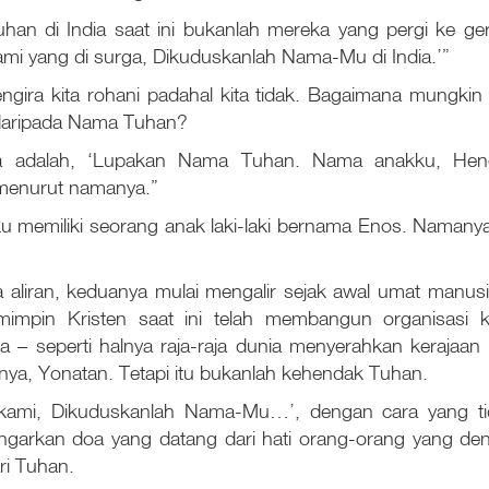
han di India saat ini bukanlah mereka yang pergi ke ger
kami yang di surga, Dikuduskanlah Nama-Mu di India.’”
gira kita rohani padahal kita tidak. Bagaimana mungkin ki
 daripada Nama Tuhan?
a adalah, ‘Lupakan Nama Tuhan. Nama anakku, Henok
enurut namanya.”
 memiliki seorang anak laki-laki bernama Enos. Namanya 
a aliran, keduanya mulai mengalir sejak awal umat manus
mimpin Kristen saat ini telah membangun organisas
– seperti halnya raja-raja dunia menyerahkan kerajaan
ya, Yonatan. Tetapi itu bukanlah kehendak Tuhan.
kami, Dikuduskanlah Nama-Mu…’, dengan cara yang tid
garkan doa yang datang dari hati orang-orang yang de
ri Tuhan.