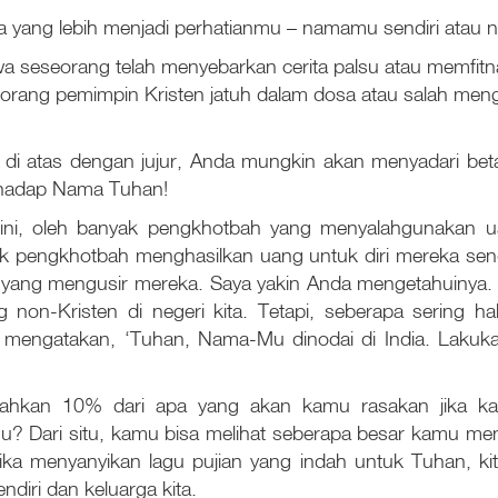
siapa yang lebih menjadi perhatianmu – namamu sendiri ata
a seseorang telah menyebarkan cerita palsu atau memfit
orang pemimpin Kristen jatuh dalam dosa atau salah me
 di atas dengan jujur, Anda mungkin akan menyadari be
erhadap Nama Tuhan!
ini, oleh banyak pengkhotbah yang menyalahgunakan ua
yak pengkhotbah menghasilkan uang untuk diri mereka sen
a yang mengusir mereka. Saya yakin Anda mengetahuinya
on-Kristen di negeri kita. Tetapi, seberapa sering hal
mengatakan, ‘Tuhan, Nama-Mu dinodai di India. Lakuk
 bahkan 10% dari apa yang akan kamu rasakan jika 
u? Dari situ, kamu bisa melihat seberapa besar kamu menc
ika menyanyikan lagu pujian yang indah untuk Tuhan, k
endiri dan keluarga kita.