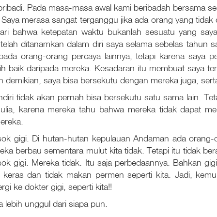
ribadi. Pada masa-masa awal kami beribadah bersama seba
 Saya merasa sangat terganggu jika ada orang yang tidak
dari bahwa ketepatan waktu bukanlah sesuatu yang saya
elah ditanamkan dalam diri saya selama sebelas tahun saya
ada orang-orang percaya lainnya, tetapi karena saya pe
bih baik daripada mereka. Kesadaran itu membuat saya t
n demikian, saya bisa bersekutu dengan mereka juga, se
ndiri tidak akan pernah bisa bersekutu satu sama lain. 
ulia, karena mereka tahu bahwa mereka tidak dapat m
ereka.
ok gigi. Di hutan-hutan kepulauan Andaman ada orang-ora
berbau sementara mulut kita tidak. Tetapi itu tidak berar
ok gigi. Mereka tidak. Itu saja perbedaannya. Bahkan gig
 keras dan tidak makan permen seperti kita. Jadi, kemun
 ke dokter gigi, seperti kita!!
a lebih unggul dari siapa pun.