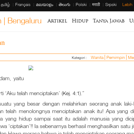
தமிழ்
Français
മലയാളം
తెలుగు
Polski
मराठी
Srpski
Lebih
 | Bengaluru
Artikel
Hidup
Tanya Jawab
U
an
Wanita
Pemimpin
Me
Kategori :
dam, yaitu
i ‘Aku telah menciptakan’ (
Kej. 4:1
).”
tu yang besar dengan melahirkan seorang anak laki-lak
 telah menolongnya menciptakan anak itu! Apa yang 
a yang hidup sampai saat itu adalah manusia yang dici
 ‘ciptakan’!! Ia sebenarnya berhasil menghasilkan satu ji
, dan Hawa merasa bahwa ia telah menciptakan seorang ma