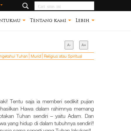
Cari situs ini
ntukmu
Tentang kami
Lebih
A-
A+
ngetahui Tuhan
Murid
Religius atau Spiritual
i! Tentu saja ia memberi sedikit pujian
dihasilkan Hawa dalam rahimnya memang
ptakan Tuhan sendiri – yaitu Adam. Dan
wa yang hidup di dalam tubuhnya sendiri!!
nusia sama seperti yang Tuhan lakukan!!