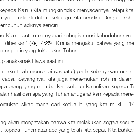
ada Kain. (Kita mungkin tidak menyadarinya, tetapi kit
ka yang ada di dalam keluarga kita sendiri). Dengan r
embunuh adiknya sendiri.
an Kain, pasti ia menyadari sebagian dari kebodohannya.
 ‘diberikan’ (
Kej. 4:25
). Kini ia mengakui bahwa yang me
orang pria yang takut akan Tuhan.
p anak-anak Hawa saat ini
kan, aku telah mencapai sesuatu’) pada kebanyakan oran
 capai. Sayangnya, kita juga menemukan roh ini dala
rapa orang yang memberikan seluruh kemuliaan kepada T
lah hasil dari apa yang Tuhan anugerahkan kepada mereka
menemukan sikap mana dari kedua ini yang kita miliki – ‘
 yang akan mengatakan bahwa kita melakukan segala sesuat
t kepada Tuhan atas apa yang telah kita capai. Kita bahk