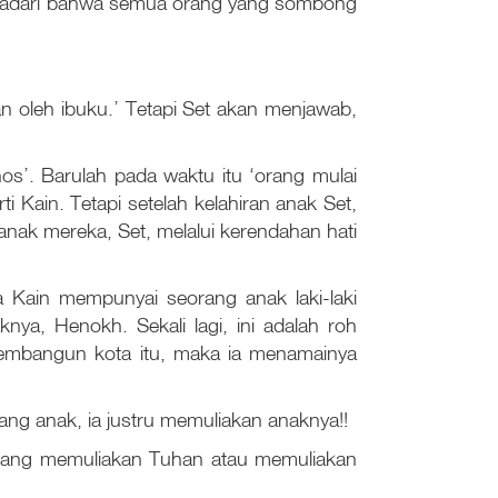
enyadari bahwa semua orang yang sombong
 oleh ibuku.’ Tetapi Set akan menjawab,
s’. Barulah pada waktu itu ‘orang mulai
 Kain. Tetapi setelah kelahiran anak Set,
nak mereka, Set, melalui kerendahan hati
 Kain mempunyai seorang anak laki-laki
a, Henokh. Sekali lagi, ini adalah roh
membangun kota itu, maka ia menamainya
ng anak, ia justru memuliakan anaknya!!
t orang memuliakan Tuhan atau memuliakan