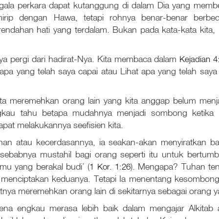
egala perkara dapat kutanggung di dalam Dia yang membe
mirip dengan Hawa, tetapi rohnya benar-benar berb
ndahan hati yang terdalam. Bukan pada kata-kata kita,
 pergi dari hadirat-Nya. Kita membaca dalam
Kejadian 4
apa yang telah saya capai atau Lihat apa yang telah saya 
ita meremehkan orang lain yang kita anggap belum menjadi
gkau tahu betapa mudahnya menjadi sombong ketika k
apat melakukannya seefisien kita.
n atau kecerdasannya, ia seakan-akan menyiratkan bah
sebabnya mustahil bagi orang seperti itu untuk bertumbu
mu yang berakal budi’ (
1 Kor. 1:26
). Mengapa? Tuhan te
ng menciptakan keduanya. Tetapi Ia menentang kesombo
nya meremehkan orang lain di sekitarnya sebagai orang y
 engkau merasa lebih baik dalam mengajar Alkitab a