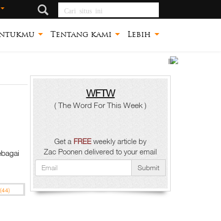
Cari situs ini
ntukmu
Tentang kami
Lebih
Apa yan
Membu
untuk s
Ke
WFTW
( The Word For This Week )
E Yovan
Tuha
Se
Get a
FREE
weekly article by
Zac
Zac Poonen delivered to your email
bagai
Poonen
Submit
(44)