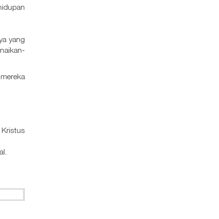
hidupan
ya yang
naikan-
 mereka
 Kristus
l.