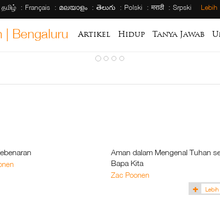
தமிழ்
Français
മലയാളം
తెలుగు
Polski
मराठी
Srpski
Lebih
 | Bengaluru
Artikel
Hidup
Tanya Jawab
U
Kebenaran
Aman dalam Mengenal Tuhan se
Bapa Kita
onen
Zac Poonen
Lebih