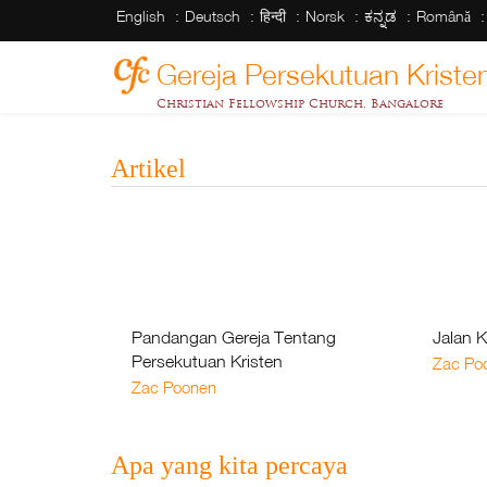
English
Deutsch
हिन्दी
Norsk
ಕನ್ನಡ
Română
Gereja Persekutuan Kristen
Christian Fellowship Church, Bangalore
Artikel
Pandangan Gereja Tentang
Jalan 
Persekutuan Kristen
Zac Po
Zac Poonen
Apa yang kita percaya