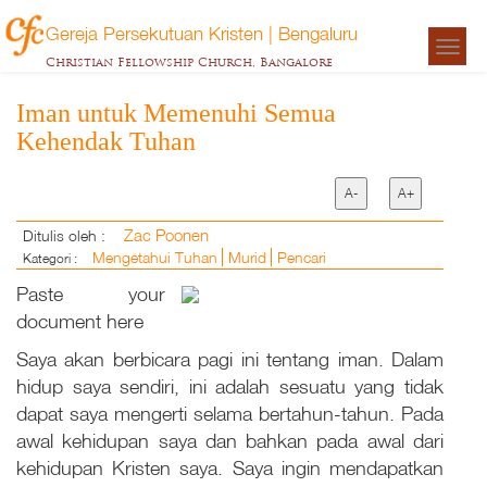
Gereja Persekutuan Kristen | Bengaluru
Togg
Christian Fellowship Church, Bangalore
navigat
Iman untuk Memenuhi Semua
Kehendak Tuhan
A-
A+
Zac Poonen
Ditulis oleh :
Mengetahui Tuhan
Murid
Pencari
Kategori :
Paste your
document here
Saya akan berbicara pagi ini tentang iman. Dalam
hidup saya sendiri, ini adalah sesuatu yang tidak
dapat saya mengerti selama bertahun-tahun. Pada
awal kehidupan saya dan bahkan pada awal dari
kehidupan Kristen saya. Saya ingin mendapatkan