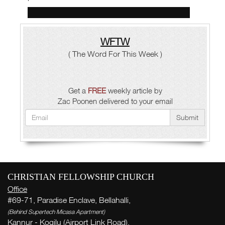
WFTW
( The Word For This Week )
Get a
FREE
weekly article by
Zac Poonen delivered to your email
Submit
CHRISTIAN FELLOWSHIP CHURCH
Office
#69-71, Paradise Enclave, Bellahalli,
(Behind Supertech Micasa Apartment)
Kannur - Kogilu (Airport Link Road),