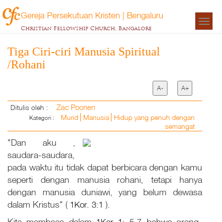
Gereja Persekutuan Kristen | Bengaluru
Togg
Christian Fellowship Church, Bangalore
navigat
Tiga Ciri-ciri Manusia Spiritual
/Rohani
A-
A+
Zac Poonen
Ditulis oleh :
Murid
Manusia
Hidup yang penuh dengan
Kategori :
semangat
"Dan aku ,
saudara-saudara,
pada waktu itu tidak dapat berbicara dengan kamu
seperti dengan manusia rohani, tetapi hanya
dengan manusia duniawi, yang belum dewasa
dalam Kristus" (
1Kor. 3:1
).
Kita membaca dalam
1Kor 1:
5,7
bahwa orang-