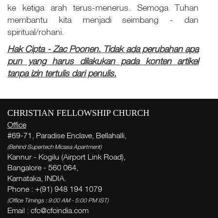
ke ketiga arah terus-menerus. Semoga Tuhan
membantu kita menjadi seimbang - dan
spiritual/rohani.
Hak Cipta - Zac Poonen. Tidak ada perubahan apa
pun yang harus dilakukan pada konten artikel
tanpa izin tertulis dari penulis.
CHRISTIAN FELLOWSHIP CHURCH
Office
#69-71, Paradise Enclave, Bellahalli,
(Behind Supertech Micasa Apartment)
Kannur - Kogilu (Airport Link Road),
Bangalore - 560 064,
Karnataka, INDIA.
Phone : +(91) 948 194 1079
(Office Timings : 9:00 AM - 5:00 PM IST)
W
Email :
cfc@cfcindia.com
( Th